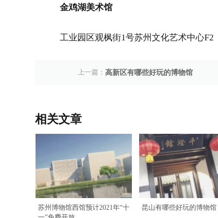
金鸡湖美术馆
工业园区观枫街1号苏州文化艺术中心F2
上一篇：
高新区有哪些好玩的博物馆
相关文章
苏州博物馆西馆预计2021年“十
昆山有哪些好玩的博物馆
一”免费开放