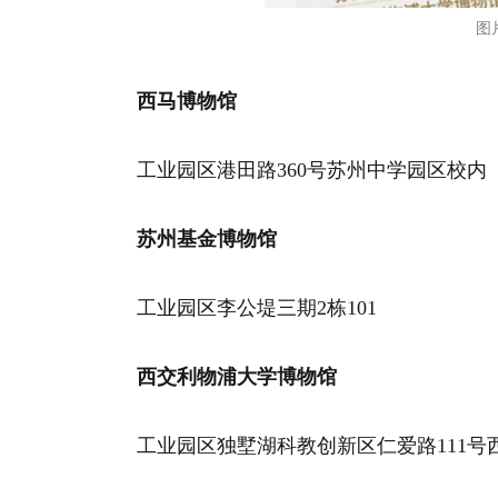
图
西马博物馆
工业园区港田路360号苏州中学园区校内
苏州基金博物馆
工业园区李公堤三期2栋101
西交利物浦大学博物馆
工业园区独墅湖科教创新区仁爱路111号