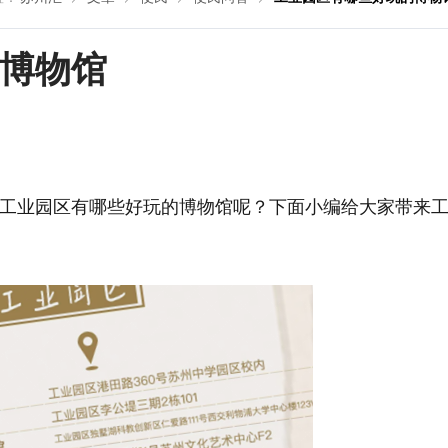
博物馆
工业园区有哪些好玩的博物馆呢？下面小编给大家带来