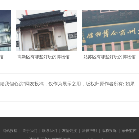
馆
高新区有哪些好玩的博物馆
姑苏区有哪些好玩的博物馆
給我個心跳"网友投稿，仅作为展示之用，版权归原作者所有; 如果
网站投稿
|
关于我们
|
联系我们
|
友情链接
|
法律声明
|
版权投诉
|
家长监控