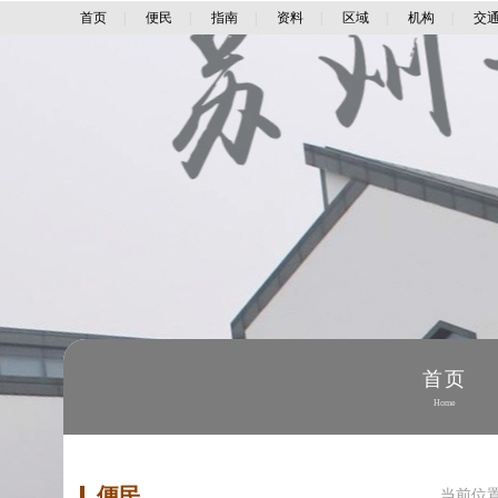
首页
|
便民
|
指南
|
资料
|
区域
|
机构
|
交
首页
Home
便民
当前位