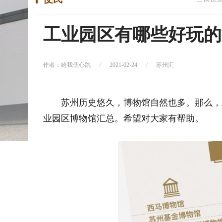
工业园区有哪些好玩的
作者：給我個心跳
2021-02-24
苏州汇
苏州历史悠久，博物馆自然也多。那么，
业园区博物馆汇总。希望对大家有帮助。