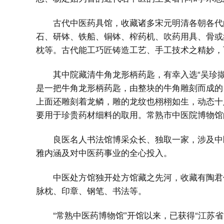
古代中医药具馆，收藏诸多宋元明清各朝各代
石、研钵、铁船、铜钵、榨药机、吹药用具、骨或
枕等。古代能工巧匠铸造工艺、手工技术之精妙，
其中院藏清牛角龙形柄药匙，有幸入选“吴珍
是一把牛角龙形柄药匙，由整块的牛角雕刻而成的
上面还雕刻着龙鳞，雕的龙纹也栩栩如生，动态十
要用于珍贵药材细料的取用。常熟市中医院博物馆
良医名人书法馆博采众长、独取一家，涉及中
雅内涵及对中医药事业的全心投入。
中医处方馆独开处方馆藏之先河，收藏有陶君
脉枕、印章、钢笔、书法等。
“常熟中医药博物馆”开馆以来，已获得“江苏