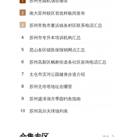
1
苏州光福机场在哪里
2
南大苏州校区首批样板间发布
3
苏州常熟市董浜镇各村区联系电话汇总
4
苏州市专升本培训机构汇总
5
昆山各区镇医保报销网点汇总
6
苏州高新区枫桥街道各社区咨询电话汇总
7
太仓市滨河公园健身步道介绍
8
苏州北寺塔地址在哪里
9
苏州盛泽湖月季园钓鱼指南
10
苏州高尔夫球场列表
合集专区
更多