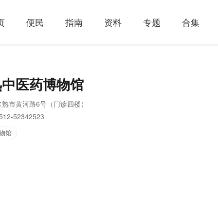
页
便民
指南
资料
专题
合集
熟中医药博物馆
常熟市黄河路6号（门诊四楼）
512-52342523
物馆