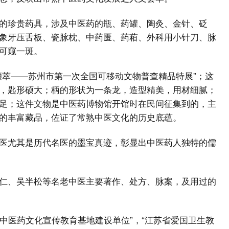
的珍贵药具，涉及中医药的瓶、药罐、陶灸、金针、砭
象牙压舌板、瓷脉枕、中药匮、药葙、外科用小针刀、脉
可窥一斑。
撷萃——苏州市第一次全国可移动文物普查精品特展”；这
，匙形硕大；柄的形状为一条龙，造型精美，用材细腻；
足；这件文物是中医药博物馆开馆时在民间征集到的，主
的丰富藏品，佐证了常熟中医文化的历史底蕴。
医尤其是历代名医的墨宝真迹，彰显出中医药人独特的儒
仁、吴半松等名老中医主要著作、处方、脉案，及用过的
省中医药文化宣传教育基地建设单位”，“江苏省爱国卫生教