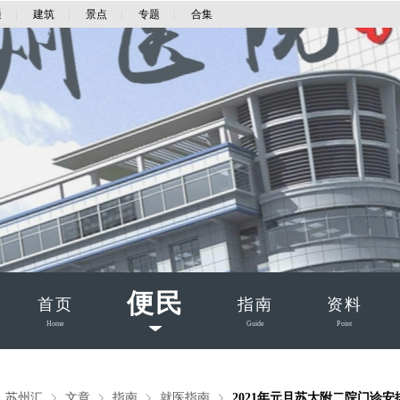
通
|
建筑
|
景点
|
专题
|
合集
便民
首页
指南
资料
Home
Guide
Point
：
苏州汇
文章
指南
就医指南
2021年元旦苏大附二院门诊安