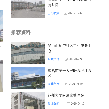
测时间
﹎①嗰魜
2021-01-26
推荐资料
昆山市柏庐社区卫生服务中
新
心
叫我雷锋i
2020-07-24
常熟市第一人民医院滨江院
区
疼我所疼°
2020-06-19
苏州大学附属常熟医院
门
敌场称霸，
2020-04-16