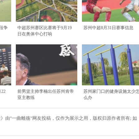
段争
中超苏州赛区比赛将于9月19
苏州中超8月31日赛事信息
日在奥体中心打响
22
前男篮主帅李楠出任苏州肯帝
苏州家门口的健身设施太少
亚主教练
么办
》由"一曲離殇"网友投稿，仅作为展示之用，版权归原作者所有; 如