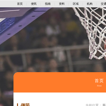
首页
|
便民
|
指南
|
资料
|
区域
|
机构
|
交
首页
Home
便民
当前位置：
苏