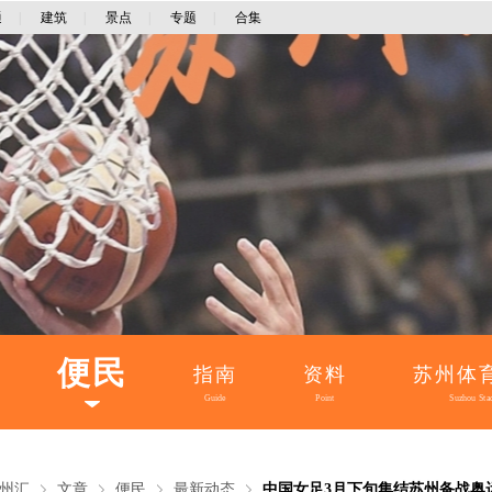
通
|
建筑
|
景点
|
专题
|
合集
便民
指南
资料
苏州体
Guide
Point
Suzhou Sta
州汇
文章
便民
最新动态
中国女足3月下旬集结苏州备战奥