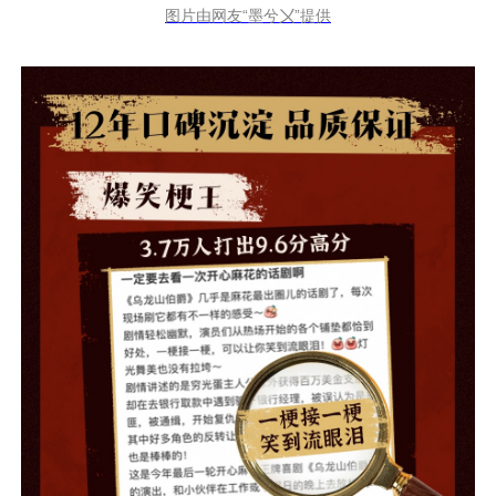
图片由网友“墨兮〤”提供