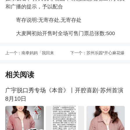
和广播的提示，予以配合
寄存说明:无寄存处,无寄存处
大麦网初始开售时全场可售门票总张数:500
上一个：
南拳妈妈「我回来
下一个：
苏州乐园*开心麻花爆
了」2024巡回演唱会
笑舞台剧《瞎画艺术
相关阅读
苏州站
家》
广宇脱口秀专场《本音》丨开腔喜剧·苏州首演
8月10日