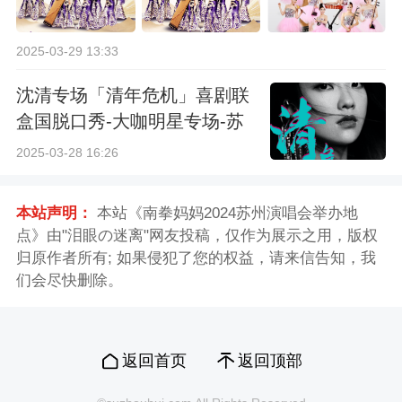
2025-03-29 13:33
沈清专场「清年危机」喜剧联
盒国脱口秀-大咖明星专场-苏
州站
2025-03-28 16:26
本站声明：
本站《南拳妈妈2024苏州演唱会举办地
点》由"泪眼の迷离"网友投稿，仅作为展示之用，版权
归原作者所有; 如果侵犯了您的权益，请来信告知，我
们会尽快删除。
返回首页
返回顶部