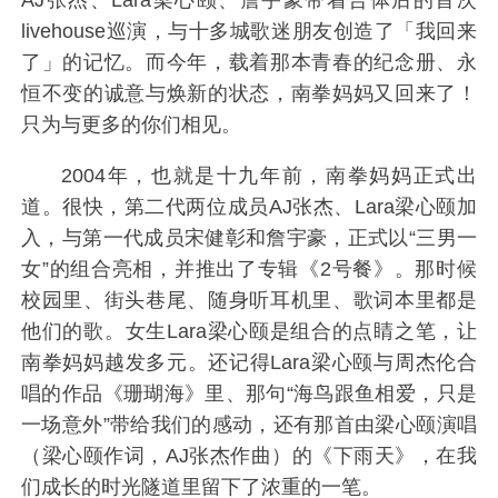
AJ张杰、Lara梁心颐、詹宇豪带着合体后的首次
livehouse巡演，与十多城歌迷朋友创造了「我回来
了」的记忆。而今年，载着那本青春的纪念册、永
恒不变的诚意与焕新的状态，南拳妈妈又回来了！
只为与更多的你们相见。
2004年，也就是十九年前，南拳妈妈正式出
道。很快，第二代两位成员AJ张杰、Lara梁心颐加
入，与第一代成员宋健彰和詹宇豪，正式以“三男一
女”的组合亮相，并推出了专辑《2号餐》。那时候
校园里、街头巷尾、随身听耳机里、歌词本里都是
他们的歌。女生Lara梁心颐是组合的点睛之笔，让
南拳妈妈越发多元。还记得Lara梁心颐与周杰伦合
唱的作品《珊瑚海》里、那句“海鸟跟鱼相爱，只是
一场意外”带给我们的感动，还有那首由梁心颐演唱
（梁心颐作词，AJ张杰作曲）的《下雨天》，在我
们成长的时光隧道里留下了浓重的一笔。