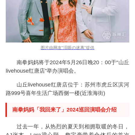
图片由网友“泪眼の迷离”提供
南拳妈妈将于2024年5月26日晚20：00于“山丘
livehouse红唐店”举办演唱会。
山丘livehouse红唐店位于：苏州市虎丘区滨河
路999号喜年生活广场西侧一楼(近淮海街)
南拳妈妈「我回来了」2024巡回演唱会介绍
过去一年，从热烈的夏天到相拥取暖的冬日，