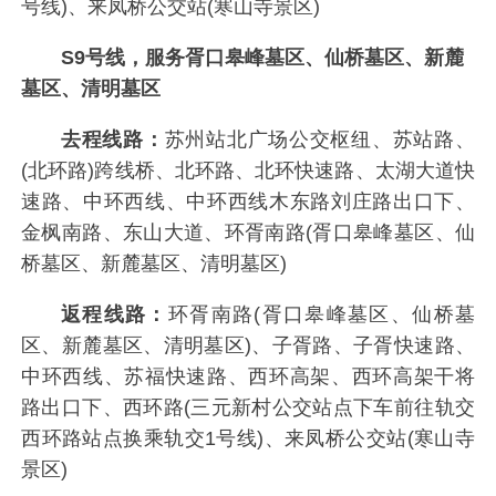
号线)、来凤桥公交站(寒山寺景区)
S9号线，服务胥口皋峰墓区、仙桥墓区、新麓
墓区、清明墓区
去程线路：
苏州站北广场公交枢纽、苏站路、
(北环路)跨线桥、北环路、北环快速路、太湖大道快
速路、中环西线、中环西线木东路刘庄路出口下、
金枫南路、东山大道、环胥南路(胥口皋峰墓区、仙
桥墓区、新麓墓区、清明墓区)
返程线路：
环胥南路(胥口皋峰墓区、仙桥墓
区、新麓墓区、清明墓区)、子胥路、子胥快速路、
中环西线、苏福快速路、西环高架、西环高架干将
路出口下、西环路(三元新村公交站点下车前往轨交
西环路站点换乘轨交1号线)、来凤桥公交站(寒山寺
景区)