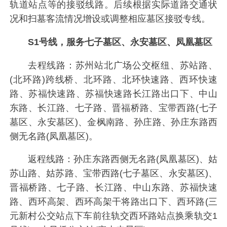
轨道站点等的接驳线路。后续根据实际道路交通状
况和扫墓客流情况增设或调整相应墓区接驳专线。
S1号线，服务七子墓区、永安墓区、凤凰墓区
去程线路：苏州站北广场公交枢纽、苏站路、
(北环路)跨线桥、北环路、北环快速路、西环快速
路、苏福快速路、苏福快速路长江路出口下、中山
东路、长江路、七子路、晋福桥路、宝带西路(七子
墓区、永安墓区)、金枫南路、孙庄路、孙庄东路西
侧无名路(凤凰墓区)。
返程线路：孙庄东路西侧无名路(凤凰墓区)、姑
苏山路、姑苏路、宝带西路(七子墓区、永安墓区)、
晋福桥路、七子路、长江路、中山东路、苏福快速
路、西环高架、西环高架干将路出口下、西环路(三
元新村公交站点下车前往轨交西环路站点换乘轨交1