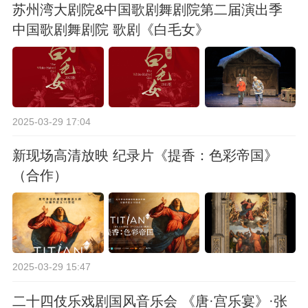
苏州湾大剧院&中国歌剧舞剧院第二届演出季
中国歌剧舞剧院 歌剧《白毛女》
2025-03-29 17:04
新现场高清放映 纪录片《提香：色彩帝国》
（合作）
2025-03-29 15:47
二十四伎乐戏剧国风音乐会 《唐·宫乐宴》·张