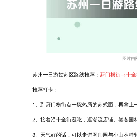
图片由
苏州一日游姑苏区路线推荐：
葑门横街→十全
推荐打卡：
1、到葑门横街点一碗热腾的苏式面，再拿上
2、接着沿十全街逛吃，逛潮流店铺、尝各国
3、天气好的话，可以走进网师园与小山丛桂