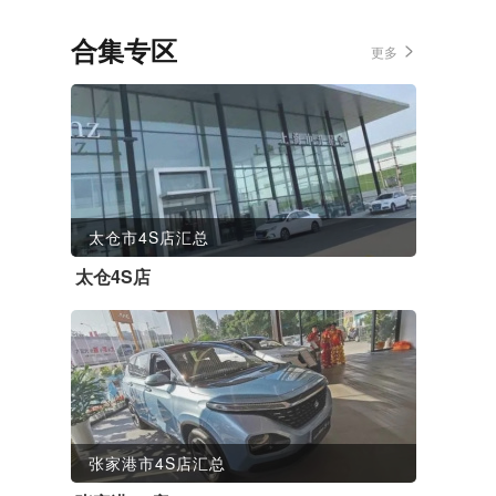
合集专区
更多
太仓市4S店汇总
太仓4S店
张家港市4S店汇总