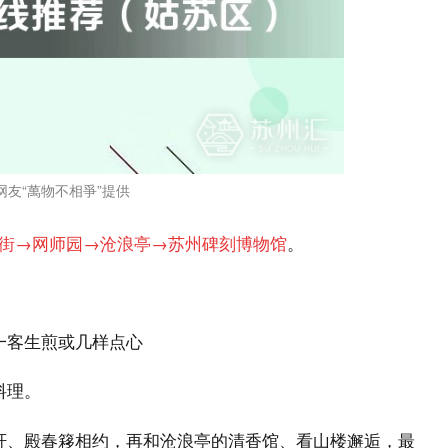
网友“萬物不相爭”提供
街→网师园→沧浪亭→苏州碑刻博物馆
。
一客生煎或几样点心
料理。
轩、殿春簃相约，再和沧浪亭的清香馆、看山楼邂逅，最