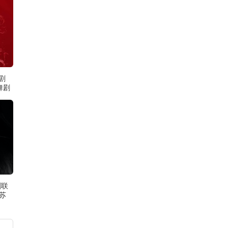
剧
舞剧
剧联
苏