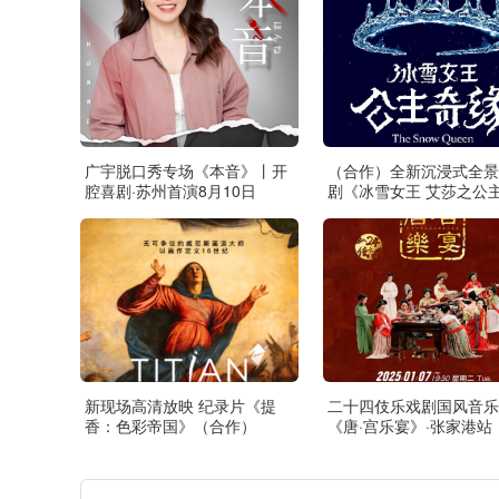
广宇脱口秀专场《本音》丨开
（合作）全新沉浸式全景
腔喜剧·苏州首演8月10日
剧《冰雪女王 艾莎之公
缘》·张家港站
新现场高清放映 纪录片《提
二十四伎乐戏剧国风音乐
香：色彩帝国》（合作）
《唐·宫乐宴》·张家港站