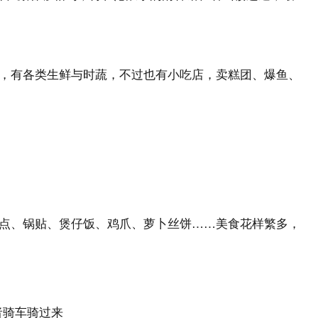
，有各类生鲜与时蔬，不过也有小吃店，卖糕团、爆鱼、
点、锅贴、煲仔饭、鸡爪、萝卜丝饼……美食花样繁多，
者骑车骑过来