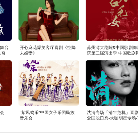
舞台
开心麻花爆笑客厅喜剧《空降
苏州湾大剧院&中国歌剧舞
主奇
未婚妻》
院第二届演出季 中国歌剧
院 歌剧《白毛女》
会
"紫凤鸣乐"中国女子乐团民族
沈清专场「清年危机」喜
音乐会
盒国脱口秀-大咖明星专场-
州站