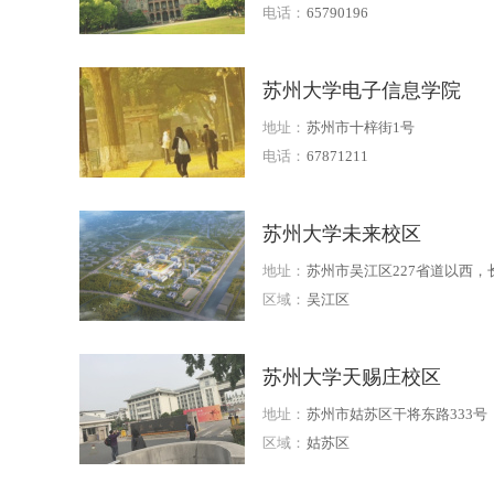
电话：
65790196
苏州大学电子信息学院
地址：
苏州市十梓街1号
电话：
67871211
苏州大学未来校区
地址：
苏州市吴江区227省道以西，
路以东，莘七公路以北，属太
区域：
吴江区
城板块，北依胜地生态公园
苏州大学天赐庄校区
地址：
苏州市姑苏区干将东路333号
区域：
姑苏区