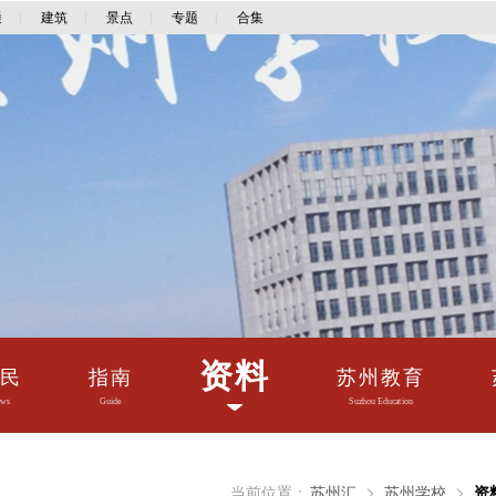
通
|
建筑
|
景点
|
专题
|
合集
资料
民
指南
苏州教育
ws
Guide
Suzhou Education
当前位置：
苏州汇
苏州学校
资