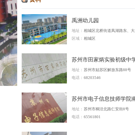
禹洲幼儿园
地址：
相城区北桥街道凤湖路东、大
路北
区域：
相城区
苏州市田家炳实验初级中
地址：
苏州市姑苏区解放东路88号
电话：
68203546
苏州市电子信息技师学院
区
地址：
苏州市桐泾北路仁安街8号
电话：
65561801