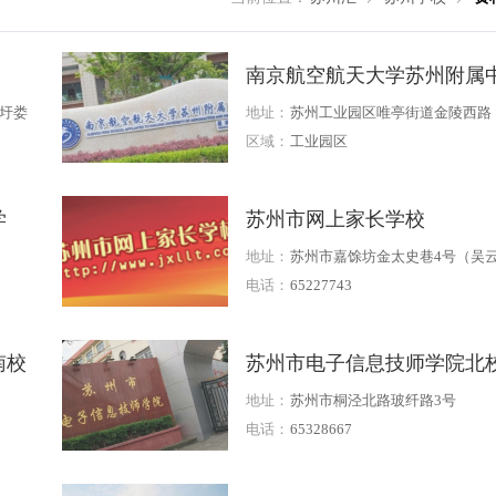
南京航空航天大学苏州附属
学
圩娄
地址：
苏州工业园区唯亭街道金陵西路
501号
区域：
工业园区
学
苏州市网上家长学校
地址：
苏州市嘉馀坊金太史巷4号（吴
居旁）
电话：
65227743
南校
苏州市电子信息技师学院北
区
地址：
苏州市桐泾北路玻纤路3号
电话：
65328667