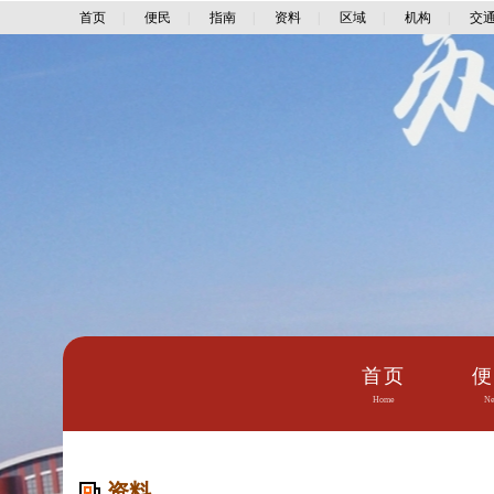
首页
|
便民
|
指南
|
资料
|
区域
|
机构
|
交
首页
便
Home
Ne
资料