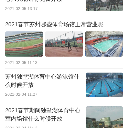
2021-02-05 13:17
2021春节苏州哪些体育场馆正常营业呢
2021-02-05 11:13
苏州独墅湖体育中心游泳馆什
么时候开放
2021-02-04 11:27
2021春节期间独墅湖体育中心
室内场馆什么时候开放