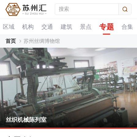
专题
区域
机构
交通
建筑
景点
合集
首页
苏州丝绸博物馆
丝织机械陈列室
苏州丝绸博物馆
苏州丝绸博物馆丝绸历史
苏州丝绸博物馆丝绸非遗技艺
丝织机械陈列室
苏州丝绸博物馆