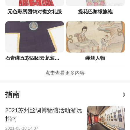
元色彩绣团鹤对襟女礼服
提花巴黎缎旗袍
石青缂五彩四团云龙衮织成
缂丝人物
点击查看更多内容
指南
2021苏州丝绸博物馆活动游玩
指南
2021-05-18 14:37