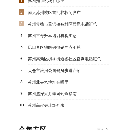
1
苏州光福机场在哪里
2
南大苏州校区首批样板间发布
3
苏州常熟市董浜镇各村区联系电话汇总
4
苏州市专升本培训机构汇总
5
昆山各区镇医保报销网点汇总
6
苏州高新区枫桥街道各社区咨询电话汇总
7
太仓市滨河公园健身步道介绍
8
苏州北寺塔地址在哪里
9
苏州盛泽湖月季园钓鱼指南
10
苏州高尔夫球场列表
合集专区
更多