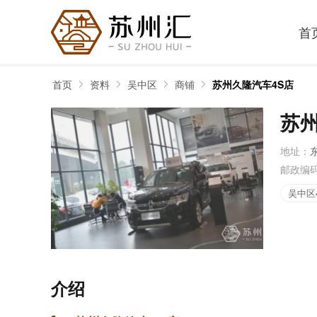
首
首页
资料
吴中区
商铺
苏州久隆汽车4S店
苏州
地址：
邮政编
吴中区
介绍