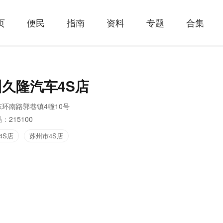
页
便民
指南
资料
专题
合集
久隆汽车4S店
东环南路郭巷镇4幢10号
码：
215100
4S店
苏州市4S店