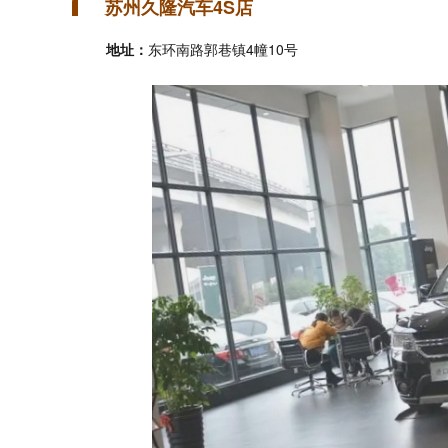
苏州久隆汽车4S店
地址：
东环南路郭巷镇4幢10号