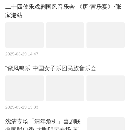
二十四伎乐戏剧国风音乐会 《唐·宫乐宴》·张
家港站
2025-03-29 14:47
"紫凤鸣乐"中国女子乐团民族音乐会
2025-03-29 13:33
沈清专场「清年危机」喜剧联
盒国脱口秀-大咖明星专场-苏