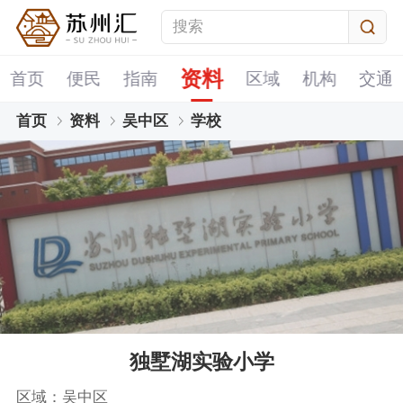
资料
首页
便民
指南
区域
机构
交通
首页
资料
吴中区
学校
独墅湖实验小学
区域：吴中区