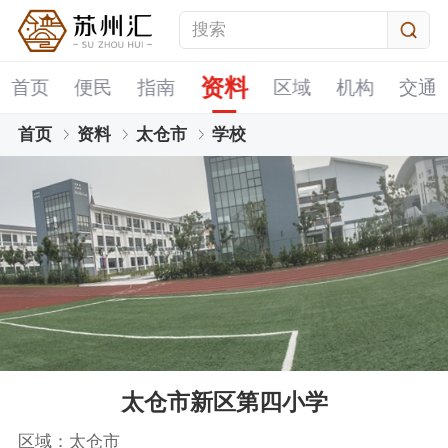
资料
首页
便民
指南
区域
机构
交通
首页
资料
太仓市
学校
太仓市新区第四小学
区域：太仓市