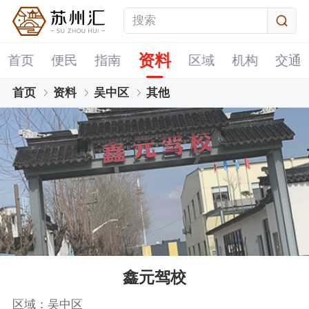
资料
首页
便民
指南
区域
机构
交通
首页
资料
吴中区
其他
鑫元驾校
区域：吴中区