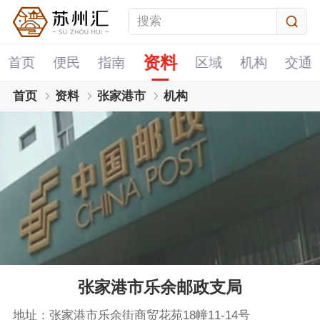
资料
首页
便民
指南
区域
机构
交通
首页
资料
张家港市
机构
张家港市乐余邮政支局
地址：张家港市乐余街商贸花苑18幢11-14号