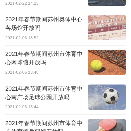
2021-02-22 14:23
2021年春节期间苏州奥体中心
各场馆开放吗
2021-02-06 13:52
2021年春节期间苏州市体育中
心网球馆开放吗
2021-02-06 13:48
2021年春节期间苏州市体育中
心南广场足球公园开放吗
2021-02-06 13:44
2021年春节期间苏州市体育中