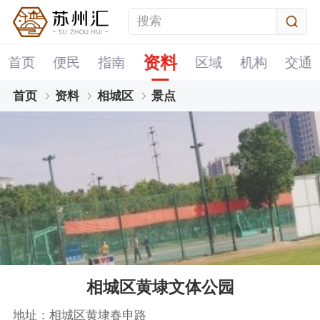
资料
首页
便民
指南
区域
机构
交通
首页
资料
相城区
景点
相城区黄埭文体公园
地址：相城区黄埭春申路