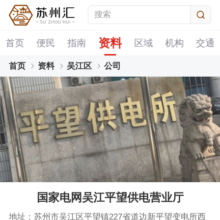
资料
首页
便民
指南
区域
机构
交通
首页
资料
吴江区
公司
国家电网吴江平望供电营业厅
地址：苏州市吴江区平望镇227省道边新平望变电所西