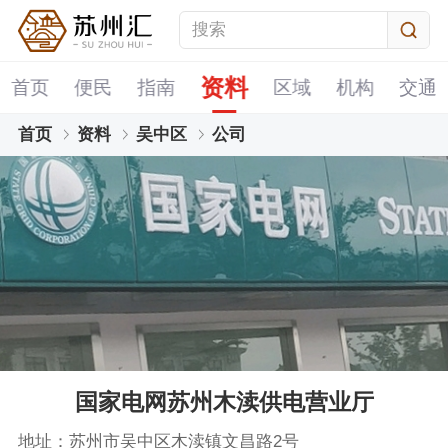
资料
首页
便民
指南
区域
机构
交通
首页
资料
吴中区
公司
国家电网苏州木渎供电营业厅
地址：苏州市吴中区木渎镇文昌路2号