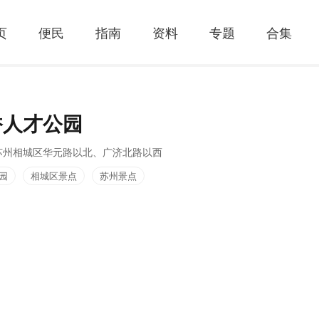
页
便民
指南
资料
专题
合集
香人才公园
苏州相城区华元路以北、广济北路以西
园
相城区景点
苏州景点