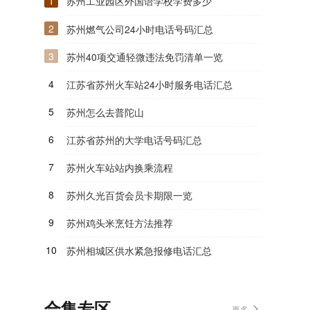
1
苏州工业园区外国语学校学费多少
2
苏州燃气公司24小时电话号码汇总
3
苏州40项交通轻微违法免罚清单一览
4
江苏省苏州火车站24小时服务电话汇总
5
苏州怎么去普陀山
6
江苏省苏州的大学电话号码汇总
7
苏州火车站站内换乘流程
8
苏州久光百货会员卡期限一览
9
苏州鸡头米烹饪方法推荐
10
苏州相城区供水紧急报修电话汇总
合集专区
更多