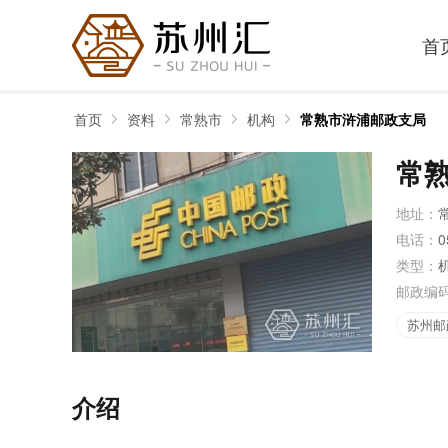
首
首页
资料
常熟市
机构
常熟市浒浦邮政支局
常
地址：
电话：
0
类型：
邮政编
苏州邮
介绍