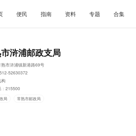
页
便民
指南
资料
专题
合集
熟市浒浦邮政支局
常熟市浒浦镇新港路69号
512-52630372
机构
码：
215500
政局
常熟市邮政局