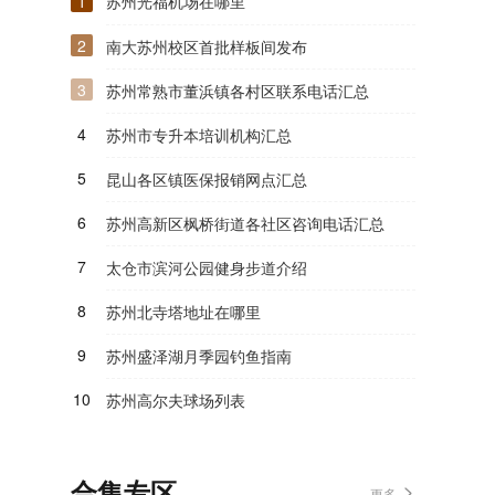
1
苏州光福机场在哪里
2
南大苏州校区首批样板间发布
3
苏州常熟市董浜镇各村区联系电话汇总
4
苏州市专升本培训机构汇总
5
昆山各区镇医保报销网点汇总
6
苏州高新区枫桥街道各社区咨询电话汇总
7
太仓市滨河公园健身步道介绍
8
苏州北寺塔地址在哪里
9
苏州盛泽湖月季园钓鱼指南
10
苏州高尔夫球场列表
合集专区
更多