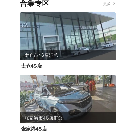
合集专区
更多
太仓市4S店汇总
太仓4S店
张家港市4S店汇总
张家港4S店