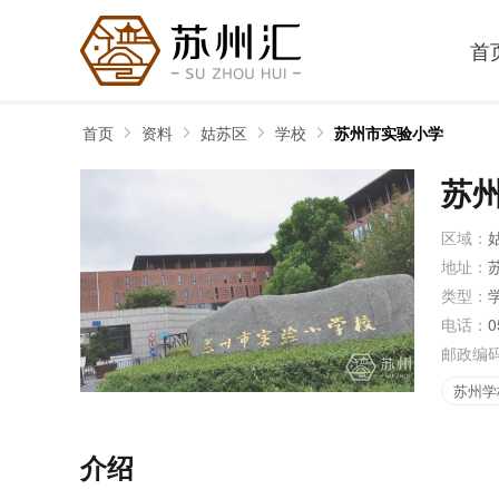
首
首页
资料
姑苏区
学校
苏州市实验小学
苏
区域：
地址：
类型：
电话：
0
邮政编
苏州学
介绍