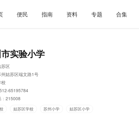
页
便民
指南
资料
专题
合集
州市实验小学
姑苏区
苏州姑苏区端文路1号
学校
512-65195784
码：
215008
校
姑苏区学校
苏州小学
姑苏区小学