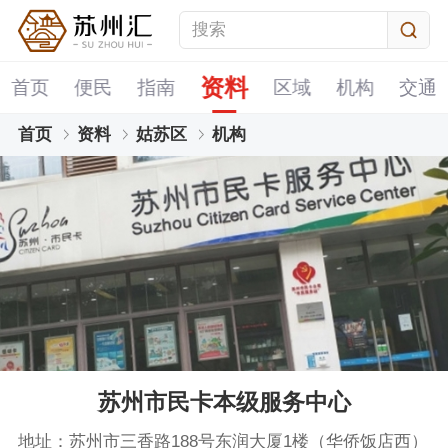
资料
首页
便民
指南
区域
机构
交通
首页
资料
姑苏区
机构
苏州市民卡本级服务中心
地址：苏州市三香路188号东润大厦1楼（华侨饭店西）