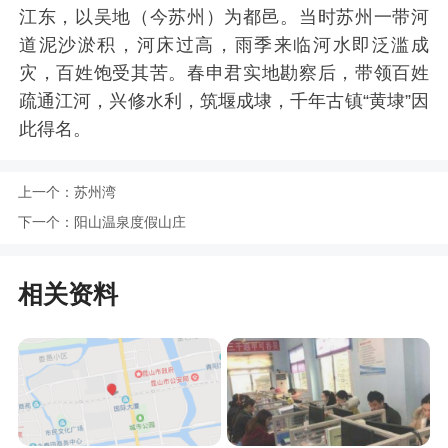
江东，以吴地（今苏州）为都邑。当时苏州一带河
道泥沙淤积，河床过高，雨季来临河水即泛滥成
灾，百姓饱受其苦。春申君实地勘察后，带领百姓
疏通江河，兴修水利，筑堰成埭，千年古镇“黄埭”因
此得名。
上一个：
苏州湾
下一个：
阳山温泉度假山庄
相关资料