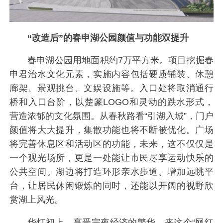
“改造后”的春申湖公园颜值与功能双提升
春申湖公园用地面积约7万平方米。项目挖掘春
申君治水文化元素，实施内容包括硬质铺装、休憩
廊架、景观挑台、文娱设施等。入口处将取消通行
桥和入口台阶，以楚篆LOGO和灵动的跌水形式，
营造浓郁的文化氛围。从春秋路看“引湖入城”，门户
颜值将大大提升，集散功能也将不断被优化。广场
将完善休息区和活动区的功能，未来，这不仅仅是
一个观光场所，更是一处能让市民尽享运动快乐的
公共空间。湖边将打造环形亲水步道、增加远眺平
台，让居民休闲锻炼的同时，还能以开阔的视野欣
赏湖上风光。
华灯初上，享受完夜经济的繁华，来这个“网红