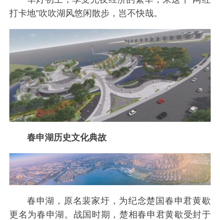
打卡地”吹吹湖风悠闲散步，岂不快哉。
春申湖历史文化典故
春申湖，原名裴家圩，为纪念楚国春申君黄歇
更名为春申湖。战国时期，楚相春申君黄歇受封于