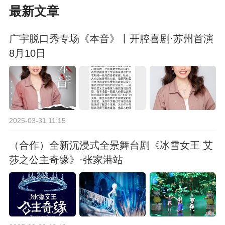
最新文章
广宇脱口秀专场《本音》丨开腔喜剧·苏州首演
8月10日
2025-03-31 11:15
（合作）全新沉浸式全景舞台剧《冰雪女王 艾
莎之公主奇缘》·张家港站