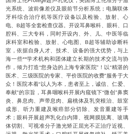
国博士伦Protege超声乳化仪；美国博士伦准分子激
光系统、波前像差仪及眼前节分析系统；电脑联体
牙科综合治疗机等医疗设备以及检验、放射、心
电、B超等全套检查仪器。开设耳鼻喉科、眼科、口
腔科、三大专科，同时开设内、外、儿、中医等临
床科室和检验、放射、心电图、B超等辅助诊断科
室，依据自身人才、技术、设备的强大优势，与上
海一些**学术机构和团体建立长期的技术交流与协
作，倾力打造“您身边的上海专家医院”！以“精湛的
医术、三级医院的专家、平价医院的收费”服务于大
众！医院本着“以人为本，患者至上，诚信、仁爱、
奉献”的宗旨，耳鼻咽喉科开展内窥镜下“微创”鼻窦
炎、鼻息肉、声带息肉、扁桃体及乳突根治、鼓室
成形、听力重建及喉癌部分切除、发音重建等手
术；眼科开展超声乳化白内障、视网膜脱离、玻璃
体切割、可视准分子激光矫正屈光不正治疗近视、