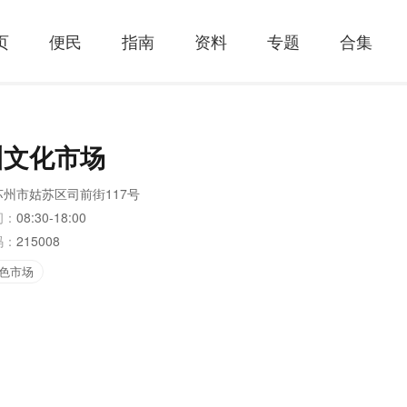
页
便民
指南
资料
专题
合集
州文化市场
苏州市姑苏区司前街117号
间：
08:30-18:00
码：
215008
色市场