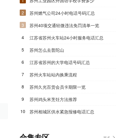
1
苏州工业园区外国语学校学费多少
2
苏州燃气公司24小时电话号码汇总
3
苏州40项交通轻微违法免罚清单一览
4
江苏省苏州火车站24小时服务电话汇总
5
苏州怎么去普陀山
6
江苏省苏州的大学电话号码汇总
7
苏州火车站站内换乘流程
8
苏州久光百货会员卡期限一览
9
苏州鸡头米烹饪方法推荐
10
苏州相城区供水紧急报修电话汇总
合集专区
更多