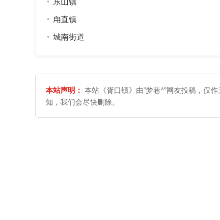
东山镇
甪直镇
城南街道
本站声明：
本站《胥口镇》由"梦巷^"网友投稿，仅
知，我们会尽快删除。