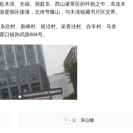
处木渎、光福、洞庭东、西山诸景区的环抱之中，东连木
游度假区接壤，北倚穹窿山，与木渎镇藏书片区交界。
区（东欣村、新峰村、箭泾村、采香泾村、合丰村、马舍
口镇孙武路604号。
东山镇
下一篇：