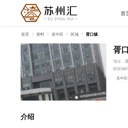
首
首页
资料
吴中区
区域
胥口镇
胥
地址：
邮政编
吴中区
介绍