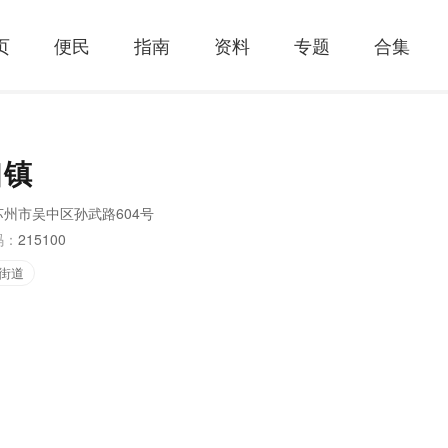
页
便民
指南
资料
专题
合集
口镇
苏州市吴中区孙武路604号
码：
215100
街道