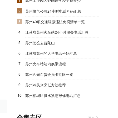
1
苏州工业园区外国语学校学费多少
2
苏州燃气公司24小时电话号码汇总
3
苏州40项交通轻微违法免罚清单一览
4
江苏省苏州火车站24小时服务电话汇总
5
苏州怎么去普陀山
6
江苏省苏州的大学电话号码汇总
7
苏州火车站站内换乘流程
8
苏州久光百货会员卡期限一览
9
苏州鸡头米烹饪方法推荐
10
苏州相城区供水紧急报修电话汇总
合集专区
更多