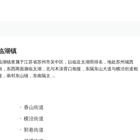
临湖镇
临湖镇隶属于江苏省苏州市吴中区，以临近太湖而得名，地处苏州城西
南，东西两面濒临太湖，北与木渎胥口相接，东隔东山大道与横泾街道相
连，南邻东山镇，东南隔太 ...
香山街道
横泾街道
郭巷街道