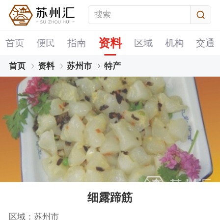
资料
首页
便民
指南
区域
机构
交通
首页
资料
苏州市
特产
细露蹄筋
区域：苏州市