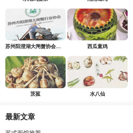
苏州阳澄湖大闸蟹协会官网
西瓜童鸡
茨菰
水八仙
最新文章
苏式面馆推荐