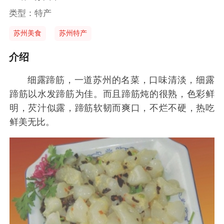
类型：特产
苏州美食
苏州特产
介绍
细露蹄筋，一道苏州的名菜，口味清淡，细露
蹄筋以水发蹄筋为佳。而且蹄筋炖的很熟，色彩鲜
明，芡汁似露，蹄筋软韧而爽口，不烂不硬，热吃
鲜美无比。