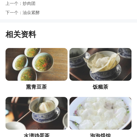
上一个：
炒肉团
下一个：
油氽紧酵
相关资料
熏青豆茶
饭糍茶
水潽鸡蛋茶
泡泡馄饨