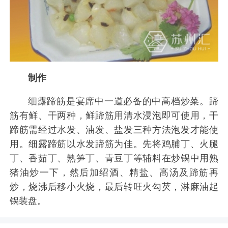
制作
细露蹄筋是宴席中一道必备的中高档炒菜。蹄
筋有鲜、干两种，鲜蹄筋用清水浸泡即可使用，干
蹄筋需经过水发、油发、盐发三种方法泡发才能使
用。细露蹄筋以水发蹄筋为佳。先将鸡脯丁、火腿
丁、香茹丁、熟笋丁、青豆丁等辅料在炒锅中用熟
猪油炒一下，然后加绍酒、精盐、高汤及蹄筋再
炒，烧沸后移小火烧，最后转旺火勾芡，淋麻油起
锅装盘。