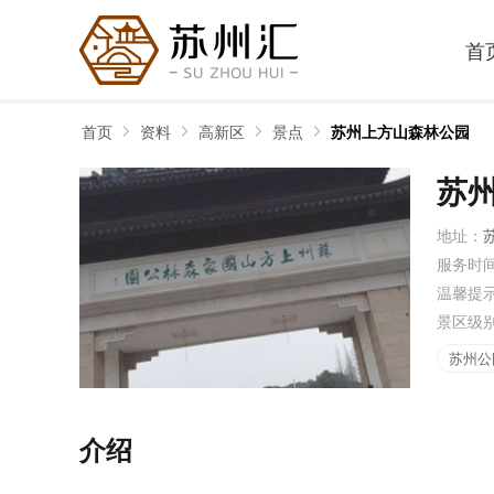
首
首页
资料
高新区
景点
苏州上方山森林公园
苏
地址：
服务时
温馨提
景区级
苏州公
介绍