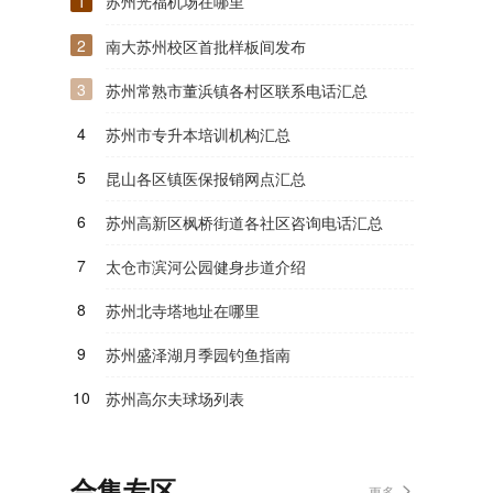
1
苏州光福机场在哪里
2
南大苏州校区首批样板间发布
3
苏州常熟市董浜镇各村区联系电话汇总
4
苏州市专升本培训机构汇总
5
昆山各区镇医保报销网点汇总
6
苏州高新区枫桥街道各社区咨询电话汇总
7
太仓市滨河公园健身步道介绍
8
苏州北寺塔地址在哪里
9
苏州盛泽湖月季园钓鱼指南
10
苏州高尔夫球场列表
合集专区
更多