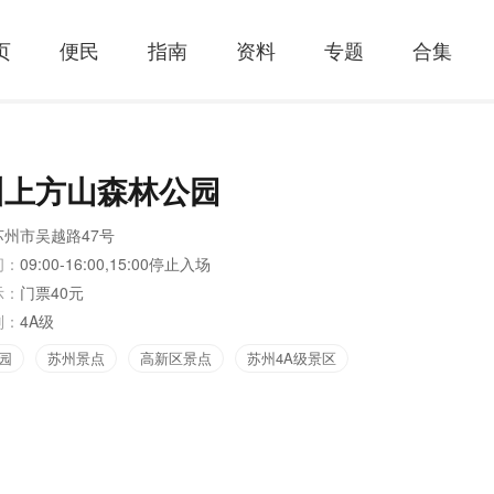
页
便民
指南
资料
专题
合集
州上方山森林公园
苏州市吴越路47号
间：
09:00-16:00,15:00停止入场
示：
门票40元
别：
4A级
园
苏州景点
高新区景点
苏州4A级景区