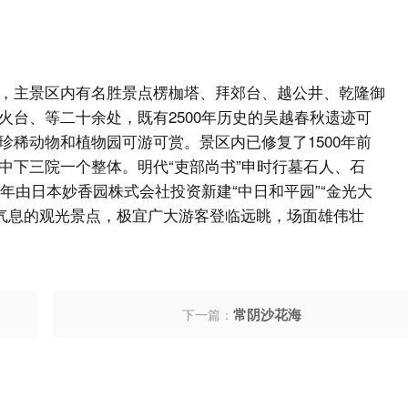
，主景区内有名胜景点楞枷塔、拜郊台、越公井、乾隆御
台、等二十余处，既有2500年历史的吴越春秋遗迹可
稀动物和植物园可游可赏。景区内已修复了1500年前
中下三院一个整体。明代“吏部尚书”申时行墓石人、石
6年由日本妙香园株式会社投资新建“中日和平园”“金光大
时代气息的观光景点，极宜广大游客登临远眺，场面雄伟壮
常阴沙花海
下一篇：