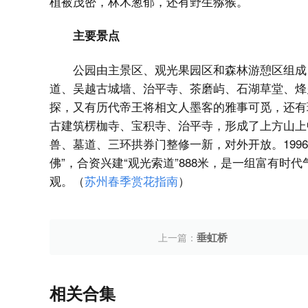
植被茂密，林木葱郁，还有野生猕猴。
主要景点
公园由主景区、观光果园区和森林游憩区组成
道、吴越古城墙、治平寺、茶磨屿、石湖草堂、烽火
探，又有历代帝王将相文人墨客的雅事可觅，还有珍
古建筑楞枷寺、宝积寺、治平寺，形成了上方山上
兽、墓道、三环拱券门整修一新，对外开放。199
佛”，合资兴建“观光索道”888米，是一组富有
观。（
苏州春季赏花指南
）
垂虹桥
上一篇：
相关合集