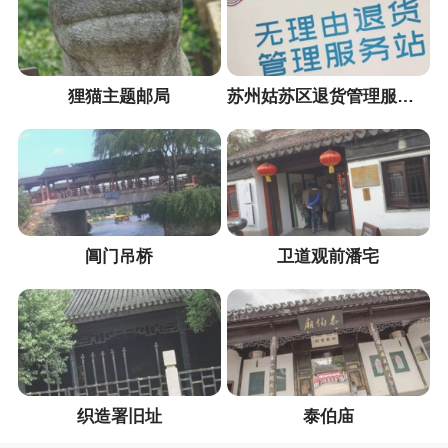
狸猫主题邮局
苏州姑苏区退货管理服务站
阊门吊桥
卫道观前潘宅
织造署旧址
泰伯庙