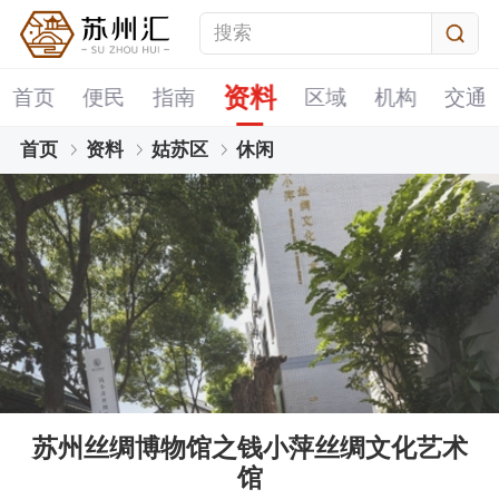
资料
首页
便民
指南
区域
机构
交通
首页
资料
姑苏区
休闲
苏州丝绸博物馆之钱小萍丝绸文化艺术
馆