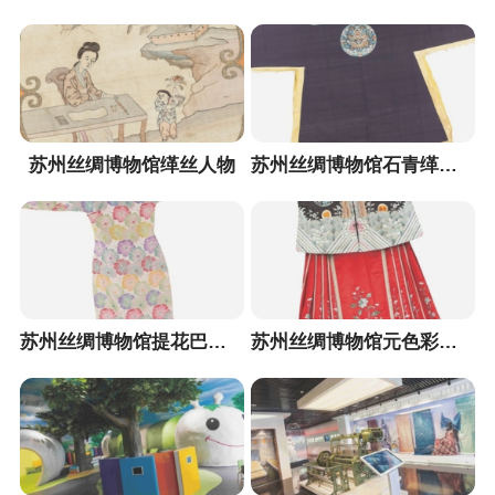
苏州丝绸博物馆缂丝人物
苏州丝绸博物馆石青缂五彩四团云龙衮织成
苏州丝绸博物馆提花巴黎缎旗袍
苏州丝绸博物馆元色彩绣团鹤对襟女礼服