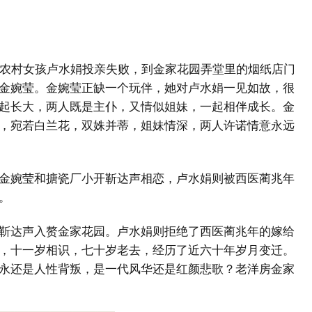
岁农村女孩卢水娟投亲失败，到金家花园弄堂里的烟纸店门
金婉莹。金婉莹正缺一个玩伴，她对卢水娟一见如故，很
起长大，两人既是主仆，又情似姐妹，一起相伴成长。金
，宛若白兰花，双姝并蒂，姐妹情深，两人许诺情意永远
金婉莹和搪瓷厂小开靳达声相恋，卢水娟则被西医蔺兆年
。
靳达声入赘金家花园。卢水娟则拒绝了西医蔺兆年的嫁给
，十一岁相识，七十岁老去，经历了近六十年岁月变迁。
永还是人性背叛，是一代风华还是红颜悲歌？老洋房金家