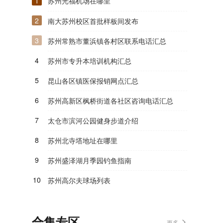
1
苏州光福机场在哪里
2
南大苏州校区首批样板间发布
3
苏州常熟市董浜镇各村区联系电话汇总
4
苏州市专升本培训机构汇总
5
昆山各区镇医保报销网点汇总
6
苏州高新区枫桥街道各社区咨询电话汇总
7
太仓市滨河公园健身步道介绍
8
苏州北寺塔地址在哪里
9
苏州盛泽湖月季园钓鱼指南
10
苏州高尔夫球场列表
合集专区
更多