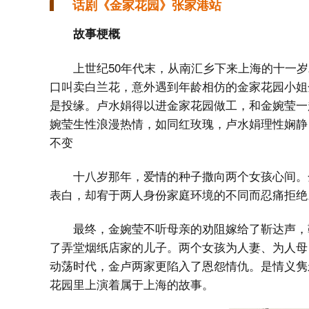
话剧《金家花园》张家港站
故事梗概
上世纪50年代末，从南汇乡下来上海的十一
口叫卖白兰花，意外遇到年龄相仿的金家花园小姐
是投缘。卢水娟得以进金家花园做工，和金婉莹一
婉莹生性浪漫热情，如同红玫瑰，卢水娟理性娴静
不变
十八岁那年，爱情的种子撒向两个女孩心间。
表白，却宥于两人身份家庭环境的不同而忍痛拒绝
最终，金婉莹不听母亲的劝阻嫁给了靳达声，
了弄堂烟纸店家的儿子。两个女孩为人妻、为人母
动荡时代，金卢两家更陷入了恩怨情仇。是情义隽
花园里上演着属于上海的故事。