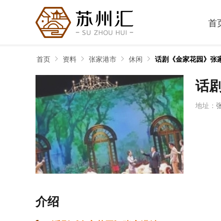
首
首页
资料
张家港市
休闲
话剧《金家花园》张
话
地址：
介绍