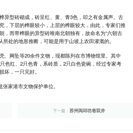
榫异型砖砌成，砖呈红、黄、青3色，叩之有金属声。古
究，下层的榫眼较小，上层的榫眼较大，由此，专家们推
朝，而带榫眼的异型砖唯南北朝独有，故命名为“六朝古
倍，从所处的地形推断，可能是用于山坡上农田灌溉的。
壳、网坠等20余件文物，现都陈列在市博物馆里。其中
2只色红、2只色青，系砖质，2只白色瓷碗，经过专家考
损坏，一只完好。
三批张家港市文物保护单位。
苏州闾邱坊巷双井
下一篇：