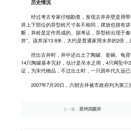
历史情况
经过考古专家仔细勘查，发现古井井壁是用带
井上下部位的异型砖尺寸各不相同，摆放也很有讲
断，井砖是定作而成的。据考证，异型砖出现于秦
井”。该井深13.8米，大约是普通家用水井的2
挖出古井时，井中还出土了陶罐、瓷碗、龟背
14只陶罐基本完好，估计是吊水之用，4只网坠中
证，为宋代物品，不过出土时，一只因年代久远已
2007年7月20日，六朝古井被市政府列为第
苏州四眼井
上一篇：