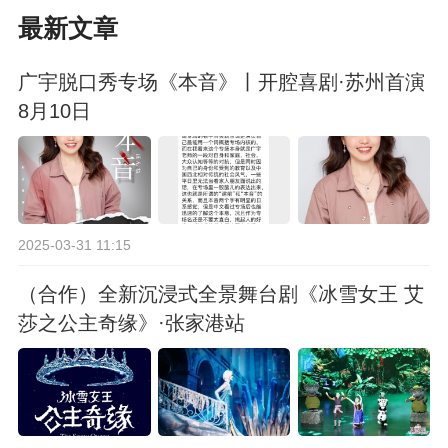
最新文章
广宇脱口秀专场《本音》丨开腔喜剧·苏州首演
8月10日
2025-03-31 11:15
（合作）全新沉浸式全景舞台剧《冰雪女王 艾
莎之公主奇缘》·张家港站