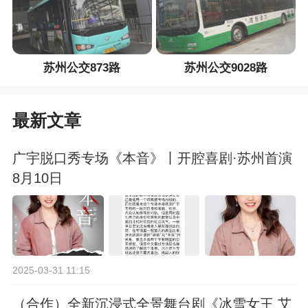
苏州公交873路
苏州公交9028路
最新文章
广宇脱口秀专场《本音》丨开腔喜剧·苏州首演
8月10日
2025-03-31 11:15
（合作）全新沉浸式全景舞台剧《冰雪女王 艾