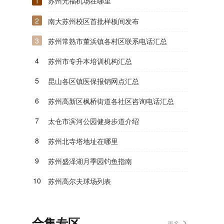
1
苏州光福机场在哪里
2
南大苏州校区首批样板间发布
3
苏州常熟市董浜镇各村区联系电话汇总
4
苏州市专升本培训机构汇总
5
昆山各区镇医保报销网点汇总
6
苏州高新区枫桥街道各社区咨询电话汇总
7
太仓市滨河公园健身步道介绍
8
苏州北寺塔地址在哪里
9
苏州盛泽湖月季园钓鱼指南
10
苏州高尔夫球场列表
合集专区
更多