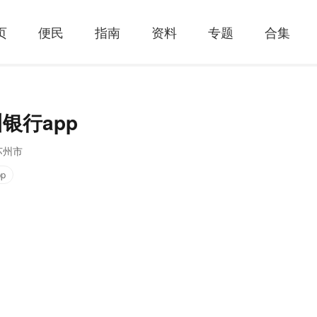
页
便民
指南
资料
专题
合集
银行app
苏州市
p