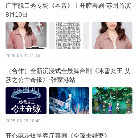
广宇脱口秀专场《本音》丨开腔喜剧·苏州首演
8月10日
2025-03-31 11:15
（合作）全新沉浸式全景舞台剧《冰雪女王 艾
莎之公主奇缘》·张家港站
2025-03-29 18:49
开心麻花爆笑客厅喜剧《空降未婚妻》