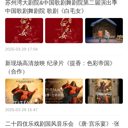
苏州湾大剧院&中国歌剧舞剧院第二届演出季
中国歌剧舞剧院 歌剧《白毛女》
2025-03-29 17:04
新现场高清放映 纪录片《提香：色彩帝国》
（合作）
2025-03-29 15:47
二十四伎乐戏剧国风音乐会 《唐·宫乐宴》·张