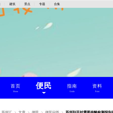
通
|
建筑
|
景点
|
专题
|
合集
便民
首页
指南
资料
Home
Guide
Point
：
苏州汇
文章
便民
便民问答
苏州到开封需要核酸检测报告