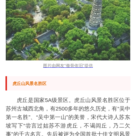
图片由网友“傲骨依旧”提供
虎丘山风景名胜
区
虎丘是国家5A级景区。
虎丘山风景名胜
区位于
苏州古城西北角，有2500多年的悠久历史，有“吴中
第一名胜”、“吴中第一山”的美誉，宋代大诗人苏东
坡写下“尝言过姑苏不游虎丘，不谒闾丘，乃二欠
事”的千古名言。先后被评为全国首批十佳文明风景