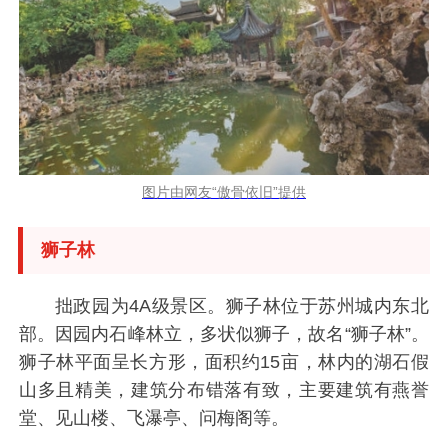
图片由网友“傲骨依旧”提供
狮子林
拙政园为4A级景区。狮子林位于苏州城内东北
部。因园内石峰林立，多状似狮子，故名“狮子林”。
狮子林平面呈长方形，面积约15亩，林内的湖石假
山多且精美，建筑分布错落有致，主要建筑有燕誉
堂、见山楼、飞瀑亭、问梅阁等。