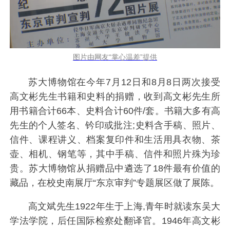
图片由网友“掌心温差”提供
苏大博物馆在今年7月12日和8月8日两次接受
高文彬先生书籍和史料的捐赠，收到高文彬先生所
用书籍合计66本、史料合计60件/套。书籍大多有高
先生的个人签名、钤印或批注;史料含手稿、照片、
信件、课程讲义、档案复印件和生活用具衣物、茶
壶、相机、钢笔等，其中手稿、信件和照片殊为珍
贵。苏大博物馆从捐赠品中遴选了18件最有价值的
藏品，在校史南展厅“东京审判”专题展区做了展陈。
高文斌先生1922年生于上海,青年时就读东吴大
学法学院，后任国际检察处翻译官。1946年高文彬