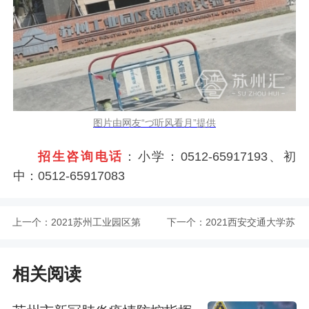
图片由网友“づ听风看月”提供
招生咨询电话
：小学：0512-65917193、初
中：0512-65917083
上一个：
2021苏州工业园区第
下一个：
2021西安交通大学苏
一中学招生咨询电话
州附属初级中学招生
相关阅读
是多少
咨询电话是多少