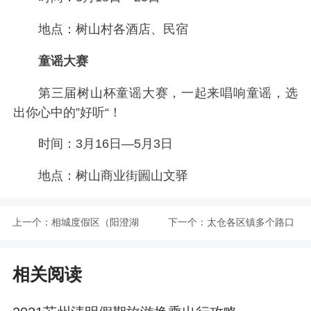
地点：树山村各酒店、民宿
童谣大赛
第三届树山杯童谣大赛，一起来唱响童谣，选
出你心中的”好听“！
时间：3月16日—5月3日
地点：树山商业街圌山文驿
上一个：
相城度假区（阳澄湖
下一个：
太仓各区镇多个路口
镇）春季旅游线路发
增设启用电子警察抓
相关阅读
布
拍开车使用手机