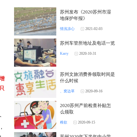
苏州发布《2020苏州市湿
地保护年报》
情浅凉心
2021-02-03
苏州车管所地址及电话一览
Karry
2020-10-31
苏州文旅消费券领取时间是
增
什么时候
只
、窝边草
2020-09-16
2020苏州产前检查补贴怎
么领取
个
稚欲
2020-09-15
，
免
苏州2020年下半年中小学