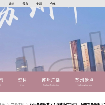
通
|
建筑
|
景点
|
专题
|
合集
南
资料
苏州广播
苏州景点
de
Point
Suzhou Broadcasting
Suzhou Attractions
便民
交通信息
苏州高铁新城无人驾驶小巴2月27日起增加高峰期运