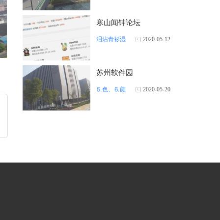
寒山闻钟论坛
泪沾青衫湿
2020-05-12
苏州软件园
⒌色、⒍颜
2020-05-20