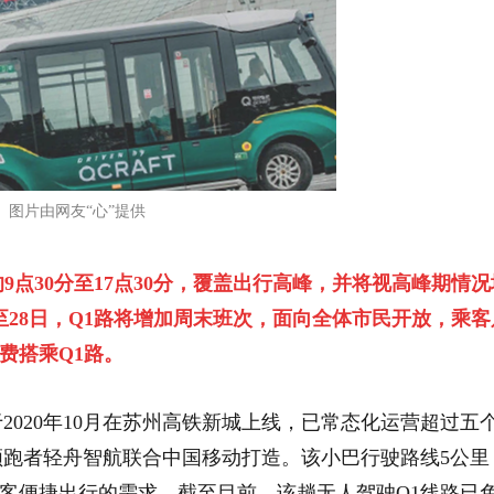
图片由网友“心”提供
9点30分至17点30分，覆盖出行高峰，并将视高峰期情况
至28日，Q1路将增加周末班次，面向全体市民开放，乘客
费搭乘Q1路。
2020年10月在苏州高铁新城上线，已常态化运营超过五
领跑者轻舟智航联合中国移动打造。该小巴行驶路线5公里
客便捷出行的需求。截至目前，该趟无人驾驶Q1线路已