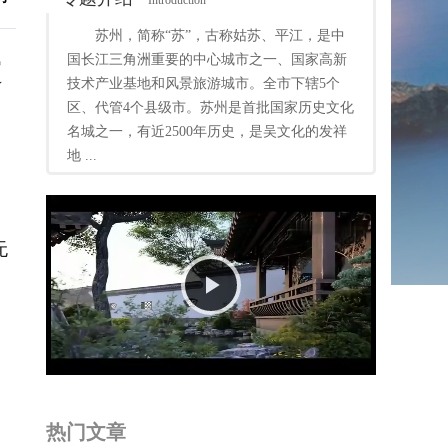
Introduction
苏州，简称“苏”，古称姑苏、平江，是中
运
国长江三角洲重要的中心城市之一、国家高新
技术产业基地和风景旅游城市。全市下辖5个
区、代管4个县级市。苏州是首批国家历史文化
名城之一，有近2500年历史，是吴文化的发祥
地 ...
无
Play
Video
热门文章