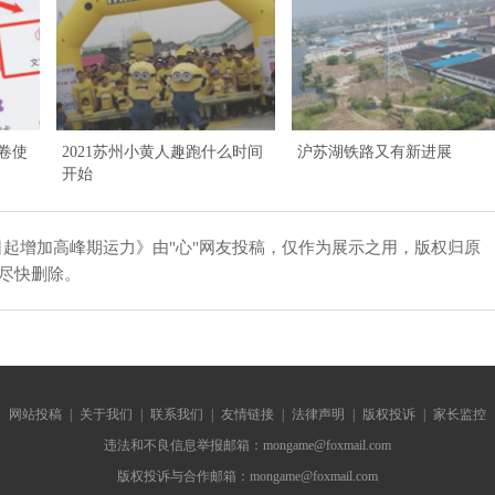
旅卷使
2021苏州小黄人趣跑什么时间
沪苏湖铁路又有新进展
开始
日起增加高峰期运力》由"心"网友投稿，仅作为展示之用，版权归原
会尽快删除。
网站投稿
|
关于我们
|
联系我们
|
友情链接
|
法律声明
|
版权投诉
|
家长监控
违法和不良信息举报邮箱：mongame@foxmail.com
版权投诉与合作邮箱：mongame@foxmail.com