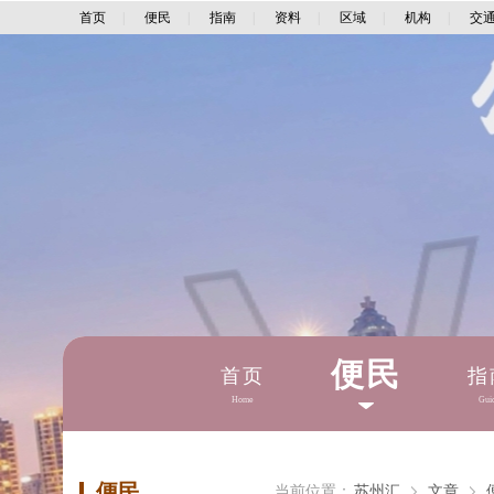
首页
|
便民
|
指南
|
资料
|
区域
|
机构
|
交
便民
首页
指
Home
Gui
便民
当前位置：
苏州汇
文章