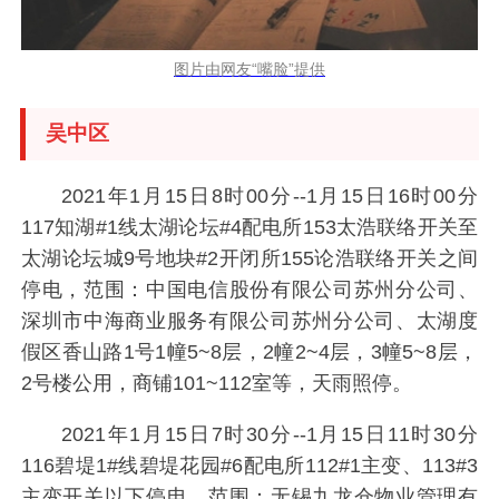
图片由网友“嘴脸”提供
吴中区
2021年1月15日8时00分--1月15日16时00分
117知湖#1线太湖论坛#4配电所153太浩联络开关至
太湖论坛城9号地块#2开闭所155论浩联络开关之间
停电，范围：中国电信股份有限公司苏州分公司、
深圳市中海商业服务有限公司苏州分公司、太湖度
假区香山路1号1幢5~8层，2幢2~4层，3幢5~8层，
2号楼公用，商铺101~112室等，天雨照停。
2021年1月15日7时30分--1月15日11时30分
116碧堤1#线碧堤花园#6配电所112#1主变、113#3
主变开关以下停电，范围：无锡九龙仓物业管理有