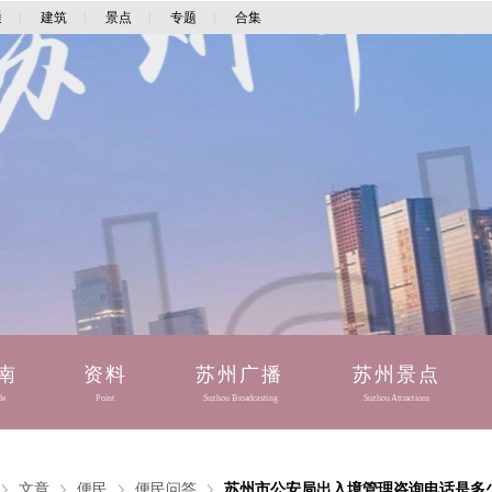
通
|
建筑
|
景点
|
专题
|
合集
南
资料
苏州广播
苏州景点
de
Point
Suzhou Broadcasting
Suzhou Attractions
文章
便民
便民问答
苏州市公安局出入境管理咨询电话是多