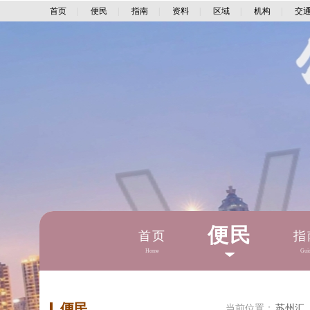
首页
|
便民
|
指南
|
资料
|
区域
|
机构
|
交
便民
首页
指
Home
Gui
便民
当前位置：
苏州汇