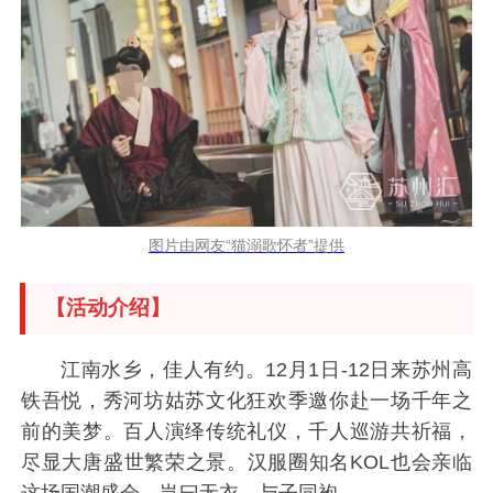
图片由网友“猫溺歌怀者”提供
【活动介绍】
江南水乡，佳人有约。12月1日-12日来苏州高
铁吾悦，秀河坊姑苏文化狂欢季邀你赴一场千年之
前的美梦。百人演绎传统礼仪，千人巡游共祈福，
尽显大唐盛世繁荣之景。汉服圈知名KOL也会亲临